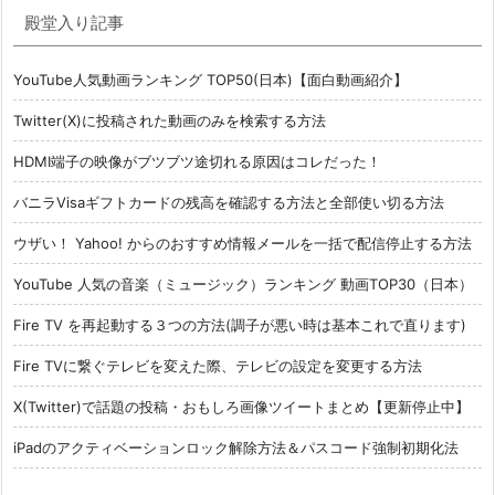
殿堂入り記事
YouTube人気動画ランキング TOP50(日本)【面白動画紹介】
Twitter(X)に投稿された動画のみを検索する方法
HDMI端子の映像がブツブツ途切れる原因はコレだった！
バニラVisaギフトカードの残高を確認する方法と全部使い切る方法
ウザい！ Yahoo! からのおすすめ情報メールを一括で配信停止する方法
YouTube 人気の音楽（ミュージック）ランキング 動画TOP30（日本）
Fire TV を再起動する３つの方法(調子が悪い時は基本これで直ります)
Fire TVに繋ぐテレビを変えた際、テレビの設定を変更する方法
X(Twitter)で話題の投稿・おもしろ画像ツイートまとめ【更新停止中】
iPadのアクティベーションロック解除方法＆パスコード強制初期化法