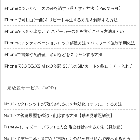
iPhoneについたケースの跡を消す（落とす）方法【iPadでも可】
iPhoneで同じ曲(一曲)をリピート再生する方法＆解除する方法
iPhoneから音が出ない？ スピーカーの音を復活させる方法まとめ
iPhoneのアクティベーションロック解除方法＆パスワード強制初期化法
iPhoneで書類や免許証、名刺などをスキャンする方法
iPhone 7,8,X(XS,XS Max,XR等),SE,11,のSIMカードの取出し方・入れ方
見放題サービス（VOD）
Netflixでクレジットが飛ばされるのを無効化（オフに）する方法
Netflixの視聴履歴を確認・削除する方法【動画見放題解説】
Disney+(ディズニープラス)に入会,退会(解約)する方法【見放題】
Netflixで英語字幕・音声など言語別に作品を絞り込んで表示する方法