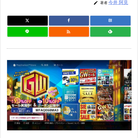
今井 阿見

著者
B!
