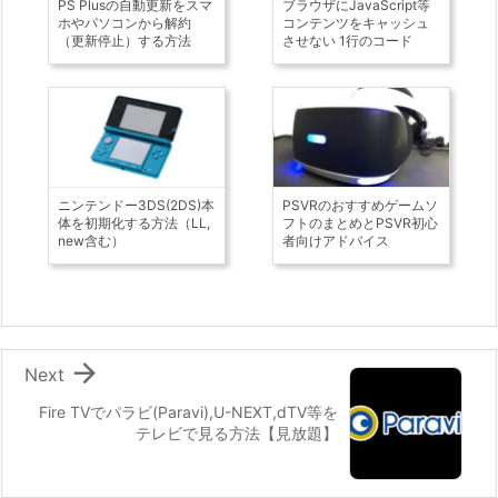
PS Plusの自動更新をスマ
ブラウザにJavaScript等
ホやパソコンから解約
コンテンツをキャッシュ
（更新停止）する方法
させない 1行のコード
ニンテンドー3DS(2DS)本
PSVRのおすすめゲームソ
体を初期化する方法（LL,
フトのまとめとPSVR初心
new含む）
者向けアドバイス

Next
Fire TVでパラビ(Paravi),U-NEXT,dTV等を
テレビで見る方法【見放題】