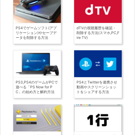
PS4でゲームソフト(アプ
dTVの視聴履歴を確認・
リケーション)やセーブデ
削除する方法(スマホ,PC,F
ータを削除する方法
ire TV)
PS3,PS4のゲームがPCで
PS4とTwitterを連携させ
遊べる「PS Now for P
動画やスクリーンショッ
C」の始め方と解約方法
トをシェアする方法