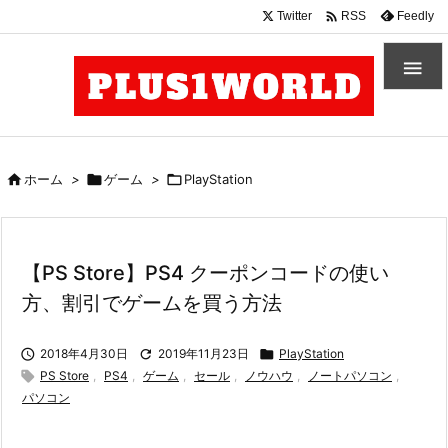

Twitter
Feedly
RSS


ホーム
>

ゲーム
>

PlayStation
【PS Store】PS4 クーポンコードの使い
方、割引でゲームを買う方法

2018年4月30日

2019年11月23日

PlayStation

PS Store
,
PS4
,
ゲーム
,
セール
,
ノウハウ
,
ノートパソコン
,
パソコン