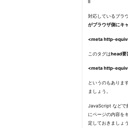
対応しているブラ
がブラウザ側にキ
<meta http-equi
このタグは
head
<meta http-equiv
というのもありま
ましょう。
JavaScrip
にページの内容を
定しておきましょ