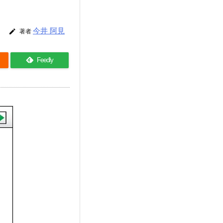
今井 阿見

著者
Feedly