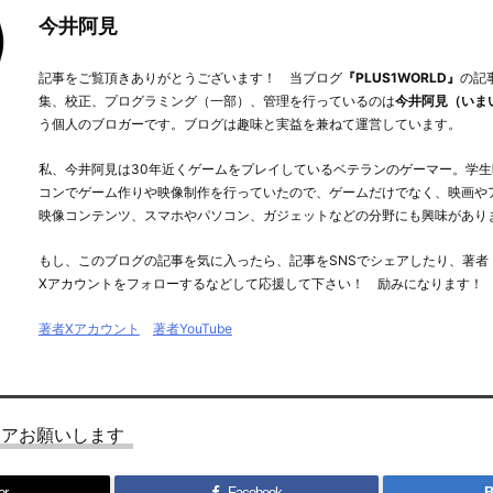
今井阿見
記事をご覧頂きありがとうございます！ 当ブログ
『PLUS1WORLD』
の記
集、校正、プログラミング（一部）、管理を行っているのは
今井阿見（いま
う個人のブロガーです。ブログは趣味と実益を兼ねて運営しています。
私、今井阿見は30年近くゲームをプレイしているベテランのゲーマー。学生
コンでゲーム作りや映像制作を行っていたので、ゲームだけでなく、映画や
映像コンテンツ、スマホやパソコン、ガジェットなどの分野にも興味があり
もし、このブログの記事を気に入ったら、記事をSNSでシェアしたり、著者
Xアカウントをフォローするなどして応援して下さい！ 励みになります！
著者Xアカウント
著者YouTube
ェアお願いします
er
Facebook
B