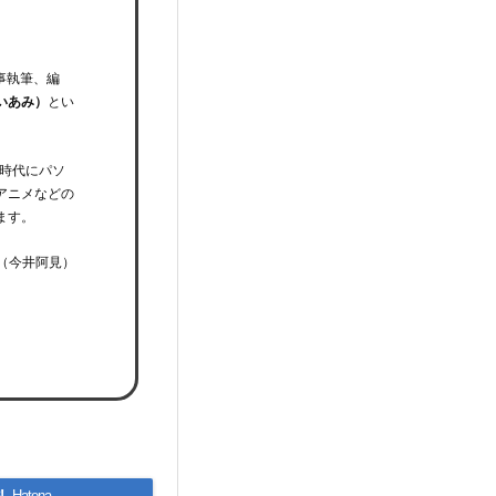
事執筆、編
いあみ）
とい
時代にパソ
アニメなどの
ます。
（今井阿見）
!
Hatena