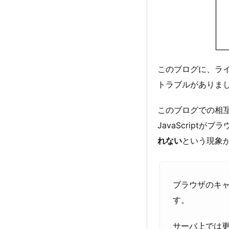
このブログに、ラ
トラブルがありま
このブログでの相互R
JavaScript
れない
という現象
ブラウザのキ
す。
サーバ上では