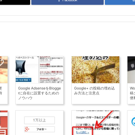
更
Google AdsenseをBlogge
Google+ の投稿の埋め込
W
時
rに自在に設置するための
み方法と注意点
稿
ノウハウ
便