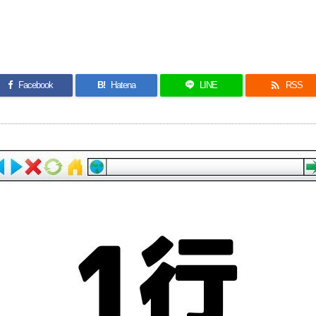

Facebook
B!
Hatena
LINE
RSS