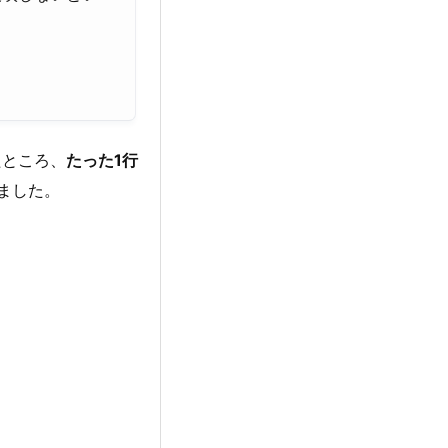
たところ、
たった1行
りました。