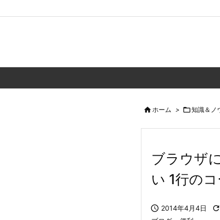

ホーム
>

知識＆ノ
ブラウザに
い 1行の

2014年4月4日