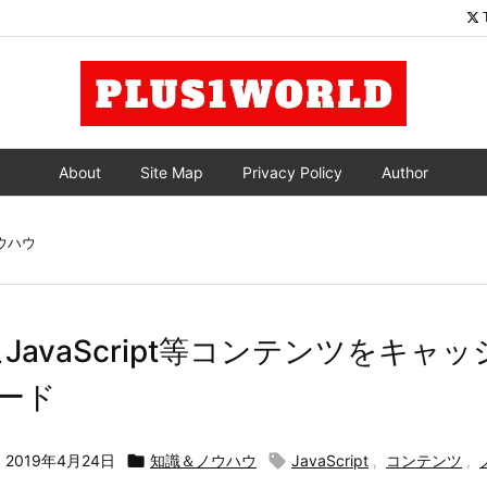
About
Site Map
Privacy Policy
Author
ウハウ
JavaScript等コンテンツをキャ
コード

2019年4月24日

知識＆ノウハウ

JavaScript
,
コンテンツ
,