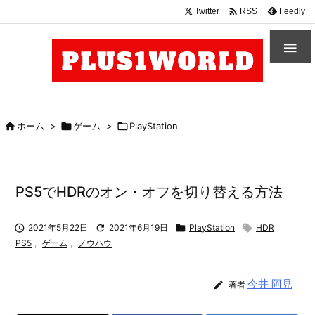

Twitter
Feedly
RSS


ホーム
>

ゲーム
>

PlayStation
PS5でHDRのオン・オフを切り替える方法

2021年5月22日

2021年6月19日

PlayStation

HDR
,
PS5
,
ゲーム
,
ノウハウ
今井 阿見

著者