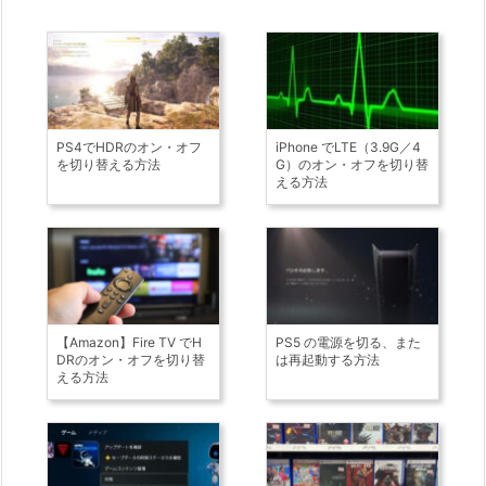
PS4でHDRのオン・オフ
iPhone でLTE（3.9G／4
を切り替える方法
G）のオン・オフを切り替
える方法
【Amazon】Fire TV でH
PS5 の電源を切る、また
DRのオン・オフを切り替
は再起動する方法
える方法