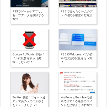
PS5でゲームやアプリ、
PS5 で遊んだゲームのプ
セーブデータを削除する
レイ時間を確認する方法
方法
Google AdWords でモバ
PS5でWelcomeハブの背
イルに広告を表示（掲
景の設定や変更を行う方
載）しない方法
法
Twitter 機能「ツイート通
YouTubeとGoogle+の接
知」であの人のつぶやき
続で出てくる過去のコメ
をチェックしよう！
ントを効率よく消す方法