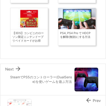
【3DS】コンビニのロー
PS4, PS4 Pro で HDCP
ソン限定ニンテンドープ
を解除(無効)にする方法
リペイドカードがお得

Next
SteamでPS5のコントローラー(DualSens
e)を使いゲームを遊ぶ方法

Prev