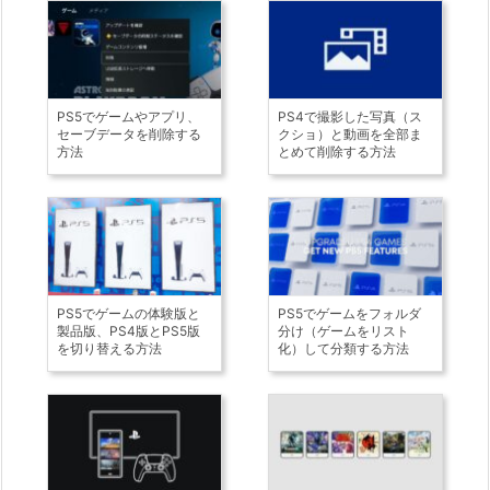
PS5でゲームやアプリ、
PS4で撮影した写真（ス
セーブデータを削除する
クショ）と動画を全部ま
方法
とめて削除する方法
PS5でゲームの体験版と
PS5でゲームをフォルダ
製品版、PS4版とPS5版
分け（ゲームをリスト
を切り替える方法
化）して分類する方法