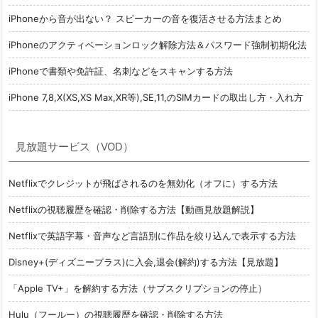
iPhoneから音が出ない？ スピーカーの音を復活させる方法まとめ
iPhoneのアクティベーションロック解除方法＆パスワード強制初期化法
iPhoneで書類や免許証、名刺などをスキャンする方法
iPhone 7,8,X(XS,XS Max,XR等),SE,11,のSIMカードの取出し方・入れ方
見放題サービス（VOD）
Netflixでクレジットが飛ばされるのを無効化（オフに）する方法
Netflixの視聴履歴を確認・削除する方法【動画見放題解説】
Netflixで英語字幕・音声など言語別に作品を絞り込んで表示する方法
Disney+(ディズニープラス)に入会,退会(解約)する方法【見放題】
「Apple TV+」を解約する方法（サブスクリプションの停止）
Hulu（フールー）の視聴履歴を確認・削除する方法