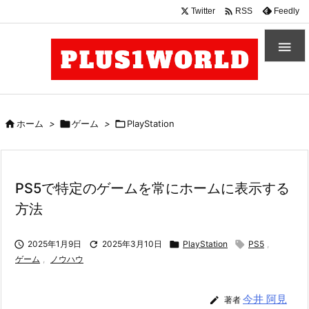

Twitter
Feedly
RSS


ホーム
>

ゲーム
>

PlayStation
PS5で特定のゲームを常にホームに表示する
方法

2025年1月9日

2025年3月10日

PlayStation

PS5
,
ゲーム
,
ノウハウ
今井 阿見

著者