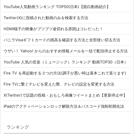
YouTube人気動画ランキング TOP50(日本)【面白動画紹介】
Twitter(X)に投稿された動画のみを検索する方法
HDMI端子の映像がブツブツ途切れる原因はコレだった！
バニラVisaギフトカードの残高を確認する方法と全部使い切る方法
ウザい！ Yahoo! からのおすすめ情報メールを一括で配信停止する方法
YouTube 人気の音楽（ミュージック）ランキング 動画TOP30（日本）
Fire TV を再起動する３つの方法(調子が悪い時は基本これで直ります)
Fire TVに繋ぐテレビを変えた際、テレビの設定を変更する方法
X(Twitter)で話題の投稿・おもしろ画像ツイートまとめ【更新停止中】
iPadのアクティベーションロック解除方法＆パスコード強制初期化法
ランキング