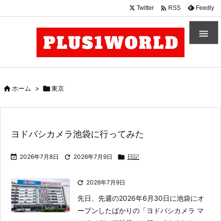

Twitter
Feedly
RSS


ホーム
>

東京
ヨドバシカメラ池袋に行ってみた

2026年7月8日

2026年7月9日

日記

2026年7月9日
先日、先週の2026年6月30日に池袋にオ
ープンしたばかりの「ヨドバシカメラ マ