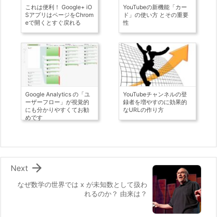
これは便利！ Google+ iO
YouTubeの新機能「カー
SアプリはページをChrom
ド」の使い方 とその重要
eで開くとすぐ戻れる
性
Google Analytics の「ユ
YouTubeチャンネルの登
ーザーフロー」が視覚的
録者を増やすのに効果的
にも分かりやすくてお勧
なURLの作り方
めです

Next
なぜ数学の世界では x が未知数として扱わ
れるのか？ 由来は？