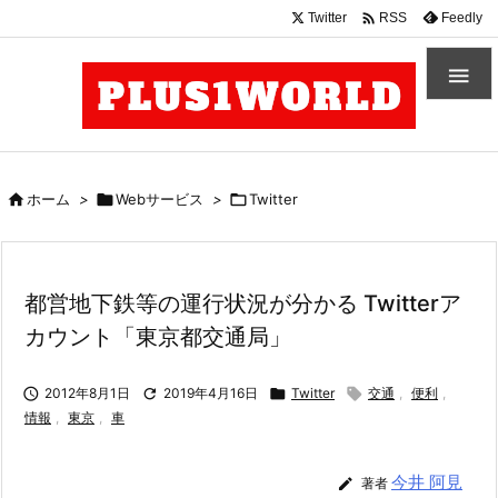

Twitter
Feedly
RSS


ホーム
>

Webサービス
>

Twitter
都営地下鉄等の運行状況が分かる Twitterア
カウント「東京都交通局」

2012年8月1日

2019年4月16日

Twitter

交通
,
便利
,
情報
,
東京
,
車
今井 阿見

著者