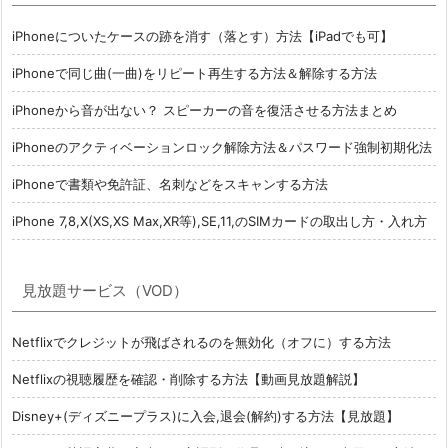
iPhoneについたケースの跡を消す（落とす）方法【iPadでも可】
iPhoneで同じ曲(一曲)をリピート再生する方法＆解除する方法
iPhoneから音が出ない？ スピーカーの音を復活させる方法まとめ
iPhoneのアクティベーションロック解除方法＆パスワード強制初期化法
iPhoneで書類や免許証、名刺などをスキャンする方法
iPhone 7,8,X(XS,XS Max,XR等),SE,11,のSIMカードの取出し方・入れ方
見放題サービス（VOD）
Netflixでクレジットが飛ばされるのを無効化（オフに）する方法
Netflixの視聴履歴を確認・削除する方法【動画見放題解説】
Disney+(ディズニープラス)に入会,退会(解約)する方法【見放題】