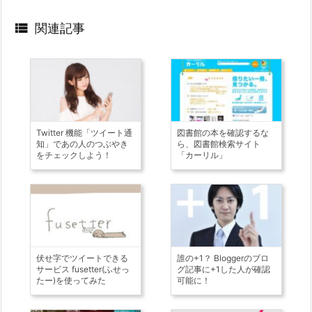

関連記事
Twitter 機能「ツイート通
図書館の本を確認するな
知」であの人のつぶやき
ら、図書館検索サイト
をチェックしよう！
「カーリル」
伏せ字でツイートできる
誰の+1？ Bloggerのブロ
サービス fusetter(ふせっ
グ記事に+1した人が確認
たー)を使ってみた
可能に！