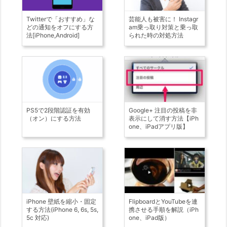
Twitterで「おすすめ」な
芸能人も被害に！ Instagr
どの通知をオフにする方
am乗っ取り対策と乗っ取
法[iPhone,Android]
られた時の対処方法
PS5で2段階認証を有効
Google+ 注目の投稿を非
（オン）にする方法
表示にして消す方法【iPh
one、iPadアプリ版】
iPhone 壁紙を縮小・固定
FlipboardとYouTubeを連
する方法(iPhone 6, 6s, 5s,
携させる手順を解説（iPh
5c 対応)
one、iPad版）