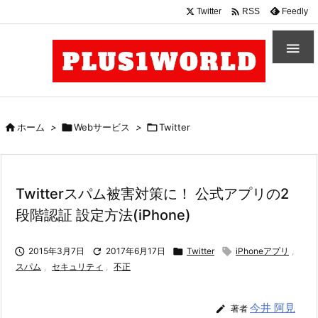

Twitter
Feedly
RSS


ホーム
>

Webサービス
>

Twitter
Twitterスパム被害対策に！ 公式アプリの2
段階認証 設定方法(iPhone)

2015年3月7日

2017年6月17日

Twitter

iPhoneアプリ
,
スパム
,
セキュリティ
,
不正
今井 阿見

著者