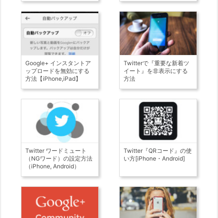
Google+ インスタントア
Twitterで『重要な新着ツ
ップロードを無効にする
イート』を非表示にする
方法【iPhone,iPad】
方法
Twitter ワードミュート
Twitter『QRコード』の使
（NGワード）の設定方法
い方[iPhone・Android]
（iPhone, Android）