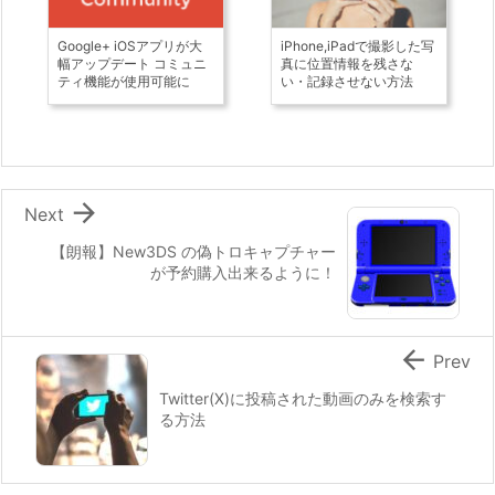
Google+ iOSアプリが大
iPhone,iPadで撮影した写
幅アップデート コミュニ
真に位置情報を残さな
ティ機能が使用可能に
い・記録させない方法

Next
【朗報】New3DS の偽トロキャプチャー
が予約購入出来るように！

Prev
Twitter(X)に投稿された動画のみを検索す
る方法