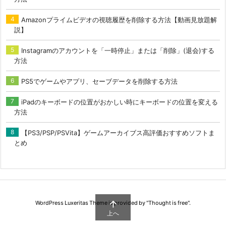
Amazonプライムビデオの視聴履歴を削除する方法【動画見放題解
説】
Instagramのアカウントを「一時停止」または「削除」(退会)する
方法
PS5でゲームやアプリ、セーブデータを削除する方法
iPadのキーボードの位置がおかしい時にキーボードの位置を変える
方法
【PS3/PSP/PSVita】ゲームアーカイブス高評価おすすめソフトま
とめ

WordPress Luxeritas Theme is provided by "
Thought is free
".
上へ