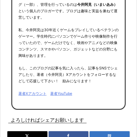
グ（一部）、管理を行っているのは
今井阿見（いまいあみ）
という個人のブロガーです。ブログは趣味と実益を兼ねて運
営しています。
私、今井阿見は30年近くゲームをプレイしているベテランの
ゲーマー。学生時代にパソコンでゲーム作りや映像制作を行
っていたので、ゲームだけでなく、映画やアニメなどの映像
コンテンツ、スマホやパソコン、ガジェットなどの分野にも
興味があります。
もし、このブログの記事を気に入ったら、記事をSNSでシェ
アしたり、著者（今井阿見）Xアカウントをフォローするな
どして応援して下さい！ 励みになります！
著者Xアカウント
著者YouTube
よろしければシェアお願いします
B!