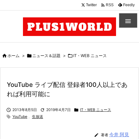

Twitter
Feedly
RSS


ホーム
>

ニュース＆話題
>

IT・WEB ニュース
YouTube ライブ配信 登録者100人以上であ
れば利用可能に

2013年8月5日

2019年4月7日

IT・WEB ニュース

YouTube
,
生放送
今井 阿見

著者