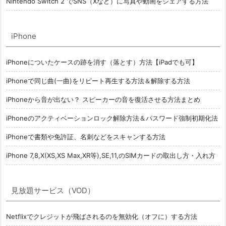
Nintendo Switch 2 でSNS（Xなど）に写真や動画をシェアする方法
iPhone
iPhoneについたケースの跡を消す（落とす）方法【iPadでも可】
iPhoneで同じ曲(一曲)をリピート再生する方法＆解除する方法
iPhoneから音が出ない？ スピーカーの音を復活させる方法まとめ
iPhoneのアクティベーションロック解除方法＆パスワード強制初期化法
iPhoneで書類や免許証、名刺などをスキャンする方法
iPhone 7,8,X(XS,XS Max,XR等),SE,11,のSIMカードの取出し方・入れ方
見放題サービス（VOD）
Netflixでクレジットが飛ばされるのを無効化（オフに）する方法