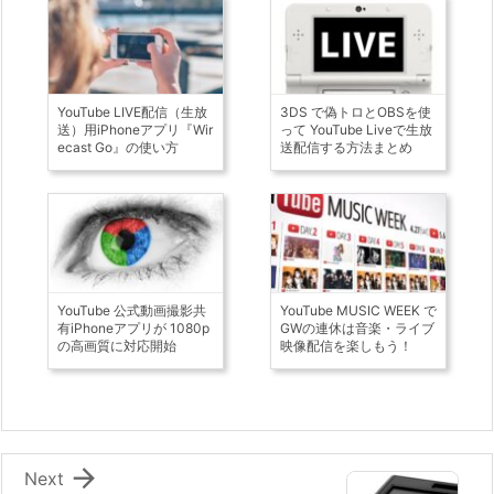
YouTube LIVE配信（生放
3DS で偽トロとOBSを使
送）用iPhoneアプリ『Wir
って YouTube Liveで生放
ecast Go』の使い方
送配信する方法まとめ
YouTube 公式動画撮影共
YouTube MUSIC WEEK で
有iPhoneアプリが 1080p
GWの連休は音楽・ライブ
の高画質に対応開始
映像配信を楽しもう！

Next