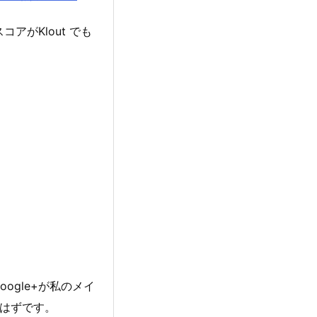
アがKlout でも
gle+が私のメイ
はずです。