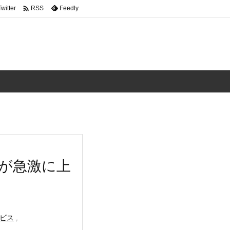

Twitter
Feedly
RSS
力)が急激に上
ービス
,