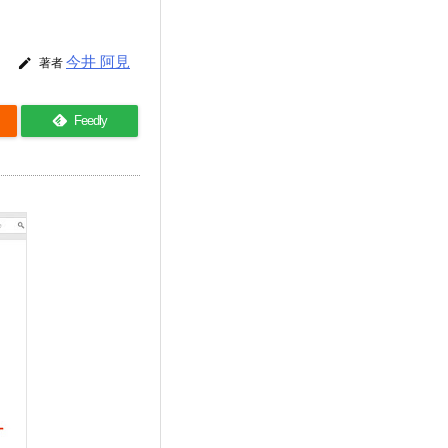
今井 阿見

著者
Feedly