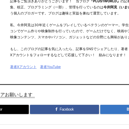
記事をご覧頂きありがとうございます！ 当ブログ
『PLUS1WORLD』
の記
集、校正、プログラミング（一部）、管理を行っているのは
今井阿見（いま
う個人のブロガーです。ブログは趣味と実益を兼ねて運営しています。
私、今井阿見は30年近くゲームをプレイしているベテランのゲーマー。学生
コンでゲーム作りや映像制作を行っていたので、ゲームだけでなく、映画や
映像コンテンツ、スマホやパソコン、ガジェットなどの分野にも興味があり
もし、このブログの記事を気に入ったら、記事をSNSでシェアしたり、著者
Xアカウントをフォローするなどして応援して下さい！ 励みになります！
著者Xアカウント
著者YouTube
ェアお願いします
er
Facebook
B