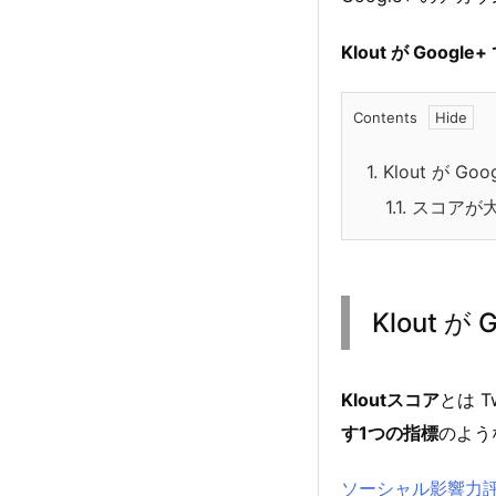
Klout が Goog
Contents
1.
Klout が G
1.1.
スコアが
Klout 
Kloutスコア
とは T
す1つの指標
のよう
ソーシャル影響力評