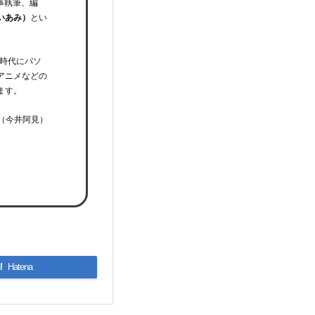
事執筆、編
いあみ）
とい
時代にパソ
アニメなどの
ます。
（今井阿見）
!
Hatena