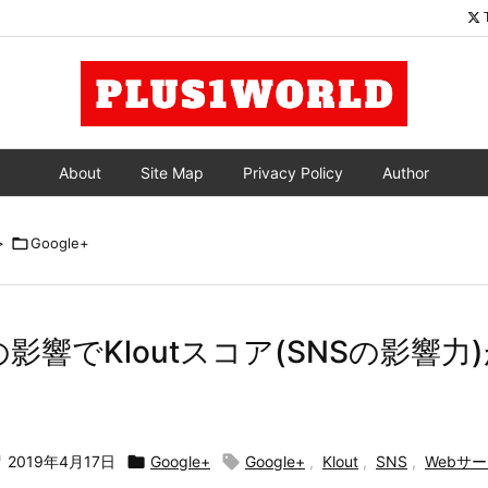
About
Site Map
Privacy Policy
Author
>

Google+
+ の影響でKloutスコア(SNSの影響

2019年4月17日

Google+

Google+
,
Klout
,
SNS
,
Webサ