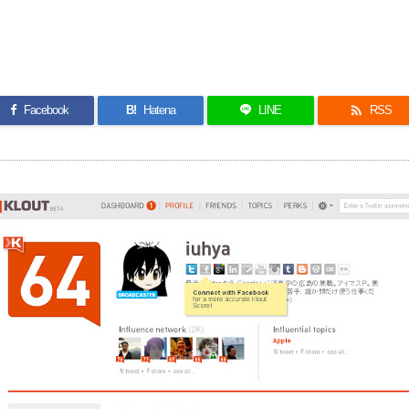

Facebook
B!
Hatena
LINE
RSS