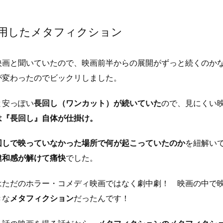
用したメタフィクション
映画と聞いていたので、映画前半からの展開がずっと続くのか
が変わったのでビックリしました。
と安っぽい
長回し（ワンカット）が続いていた
ので、見にくい
は『長回し』自体が仕掛け。
回しで映っていなかった場所で何が起こっていたのか
を紐解い
違和感が解けて痛快
でした。
はただのホラー・コメディ映画ではなく劇中劇！ 映画の中で
きな
メタフィクション
だったんです！