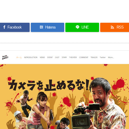

Facebook
B!
Hatena
LINE
RSS