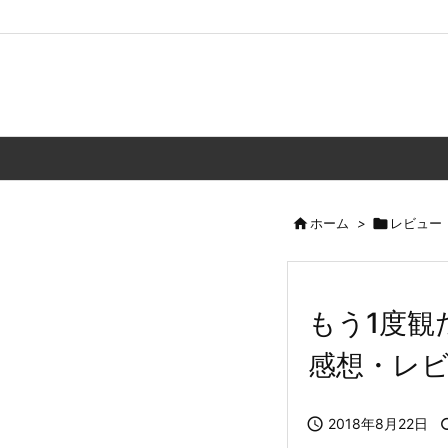

ホーム
>

レビュー
もう1度観
感想・レ

2018年8月22日