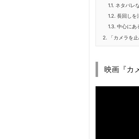
1.1.
ネタバレ
1.2.
長回しを
1.3.
中心にあ
2.
「カメラを止
映画『カ