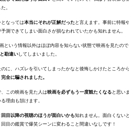
した。
今となっては
本当にそれが正解だった
と言えます。事前に特報や予
が予測できてしまい面白さが損なわれていたかも知れません。
映画という情報以外はほぼ内容を知らない状態で映画を見たので
だと勘違い
してしまいました。
たのに、ハズレを引いてしまったかなと後悔しかけたところか
。
完全に騙されました。
で、この映画を見た人は
映画を必ずもう一度観たくなる
と思い
いる理由も頷けます。
２回目以降の視聴のほうが面白いかも
知れません。面白くない
２回目の鑑賞で爆笑シーンに変わること間違いなしです！