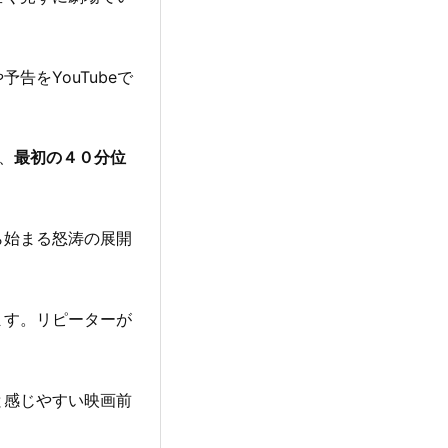
告をYouTubeで
、
最初の４０分位
ら始まる怒涛の展開
ます。リピーターが
と感じやすい映画前