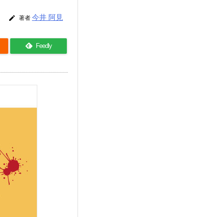
今井 阿見

著者
Feedly