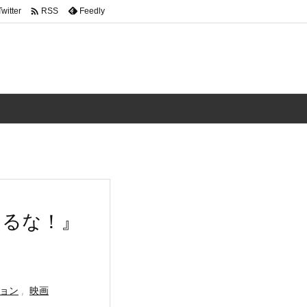

Twitter
Feedly
RSS
めるな！』
ョン
,
映画