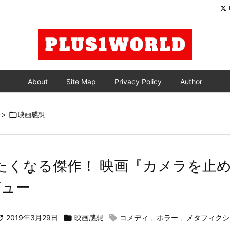
About
Site Map
Privacy Policy
Author
>

映画感想
たくなる傑作！ 映画『カメラを止
ビュー

2019年3月29日

映画感想

コメディ
,
ホラー
,
メタフィクシ