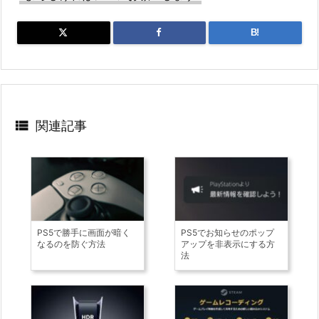
B!

関連記事
PS5で勝手に画面が暗く
PS5でお知らせのポップ
なるのを防ぐ方法
アップを非表示にする方
法