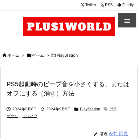

Twitter
Feedly
RSS


ホーム
>

ゲーム
>

PlayStation
PS5起動時のビープ音を小さくする、または
オフにする（消す）方法

2024年8月8日

2024年9月9日

PlayStation

PS5
,
ゲーム
,
ノウハウ
今井 阿見

著者