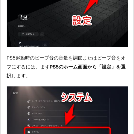
PS5起動時のビープ音の音量を調節またはビープ音をオ
フにするには、まず
PS5のホーム画面から「設定」を選
択
します。