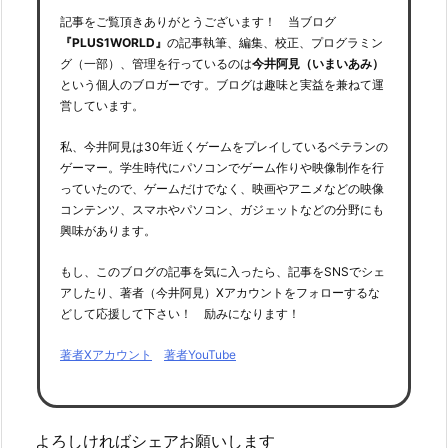
記事をご覧頂きありがとうございます！ 当ブログ
『PLUS1WORLD』
の記事執筆、編集、校正、プログラミン
グ（一部）、管理を行っているのは
今井阿見（いまいあみ）
という個人のブロガーです。ブログは趣味と実益を兼ねて運
営しています。
私、今井阿見は30年近くゲームをプレイしているベテランの
ゲーマー。学生時代にパソコンでゲーム作りや映像制作を行
っていたので、ゲームだけでなく、映画やアニメなどの映像
コンテンツ、スマホやパソコン、ガジェットなどの分野にも
興味があります。
もし、このブログの記事を気に入ったら、記事をSNSでシェ
アしたり、著者（今井阿見）Xアカウントをフォローするな
どして応援して下さい！ 励みになります！
著者Xアカウント
著者YouTube
よろしければシェアお願いします