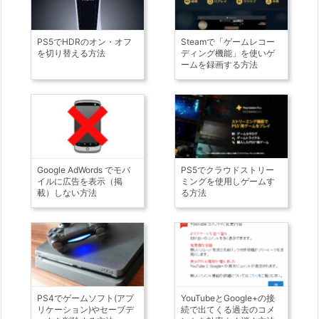
PS5でHDRのオン・オフ
Steamで「ゲームレコー
を切り替える方法
ディング機能」を使いゲ
ームを録画する方法
Google AdWords でモバ
PS5でクラウドストリー
イルに広告を表示（掲
ミングを使用しゲームす
載）しない方法
る方法
PS4でゲームソフト(アプ
YouTubeとGoogle+の接
リケーション)やセーブデ
続で出てくる過去のコメ