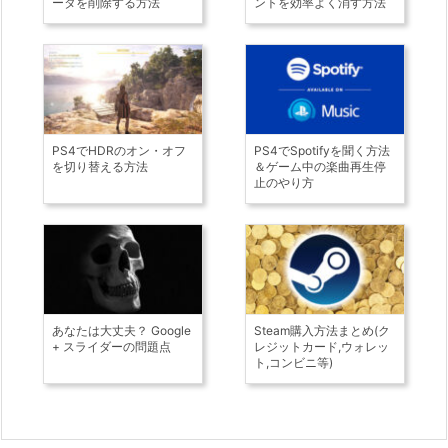
ータを削除する方法
ントを効率よく消す方法
PS4でHDRのオン・オフ
PS4でSpotifyを聞く方法
を切り替える方法
＆ゲーム中の楽曲再生停
止のやり方
あなたは大丈夫？ Google
Steam購入方法まとめ(ク
+ スライダーの問題点
レジットカード,ウォレッ
ト,コンビニ等)