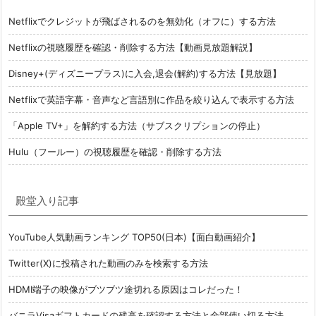
Netflixでクレジットが飛ばされるのを無効化（オフに）する方法
Netflixの視聴履歴を確認・削除する方法【動画見放題解説】
Disney+(ディズニープラス)に入会,退会(解約)する方法【見放題】
Netflixで英語字幕・音声など言語別に作品を絞り込んで表示する方法
「Apple TV+」を解約する方法（サブスクリプションの停止）
Hulu（フールー）の視聴履歴を確認・削除する方法
殿堂入り記事
YouTube人気動画ランキング TOP50(日本)【面白動画紹介】
Twitter(X)に投稿された動画のみを検索する方法
HDMI端子の映像がブツブツ途切れる原因はコレだった！
バニラVisaギフトカードの残高を確認する方法と全部使い切る方法