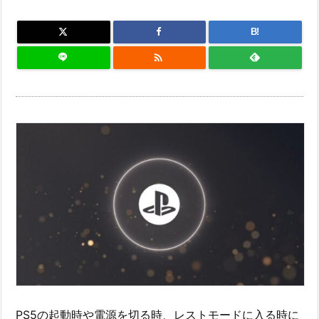
B!

PS5の起動時や電源を切る時、レストモードに入る時に