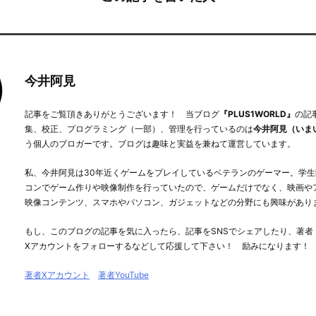
今井阿見
記事をご覧頂きありがとうございます！ 当ブログ
『PLUS1WORLD』
の記
集、校正、プログラミング（一部）、管理を行っているのは
今井阿見（いま
う個人のブロガーです。ブログは趣味と実益を兼ねて運営しています。
私、今井阿見は30年近くゲームをプレイしているベテランのゲーマー。学生
コンでゲーム作りや映像制作を行っていたので、ゲームだけでなく、映画や
映像コンテンツ、スマホやパソコン、ガジェットなどの分野にも興味があり
もし、このブログの記事を気に入ったら、記事をSNSでシェアしたり、著者
Xアカウントをフォローするなどして応援して下さい！ 励みになります！
著者Xアカウント
著者YouTube