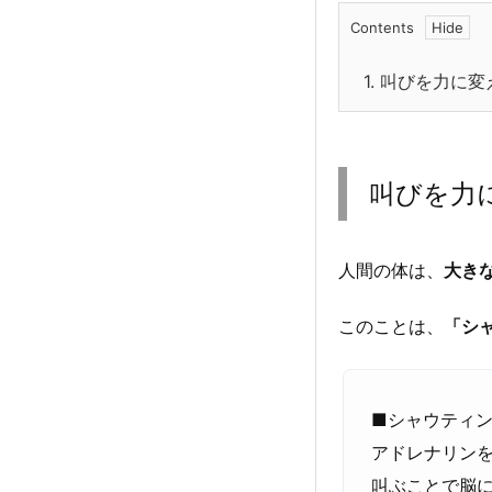
Contents
1.
叫びを力に変
叫びを力
人間の体は、
大き
このことは、
「シ
■シャウティ
アドレナリン
叫ぶことで脳