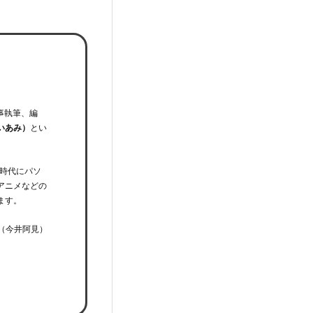
事執筆、編
いあみ）
とい
時代にパソ
アニメなどの
ます。
（今井阿見）