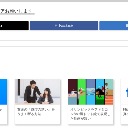
ェアお願いします
er
Facebook
B
か
友達の『遊びの誘い』を
オリンピックをファミコ
F
うまく断る方法
ン8bit風ドット絵で表現し
真
た動画が凄い