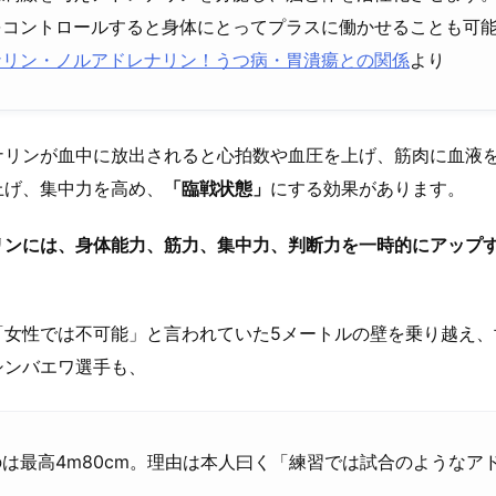
をコントロールすると身体にとってプラスに働かせることも可
ナリン・ノルアドレナリン！うつ病・胃潰瘍との関係
より
ナリンが血中に放出されると心拍数や血圧を上げ、筋肉に血液
上げ、集中力を高め、
「臨戦状態」
にする効果があります。
リンには、身体能力、筋力、集中力、判断力を一時的にアップ
「女性では不可能」と言われていた5メートルの壁を乗り越え、
シンバエワ選手も、
は最高4m80cm。理由は本人曰く「練習では試合のようなア