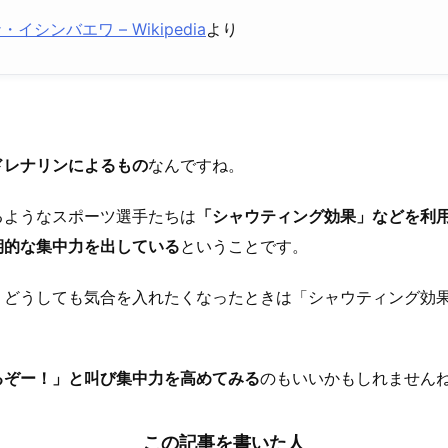
イシンバエワ – Wikipedia
より
。
ドレナリンによるもの
なんですね。
るようなスポーツ選手たちは
「シャウティング効果」などを利
期的な集中力を出している
ということです。
、どうしても気合を入れたくなったときは「シャウティング効
るぞー！」と叫び集中力を高めてみる
のもいいかもしれません
この記事を書いた人