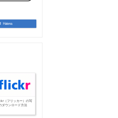
!
Hatena
lickr（フリッカー）の写
のダウンロード方法