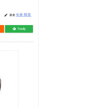
今井 阿見

著者
Feedly