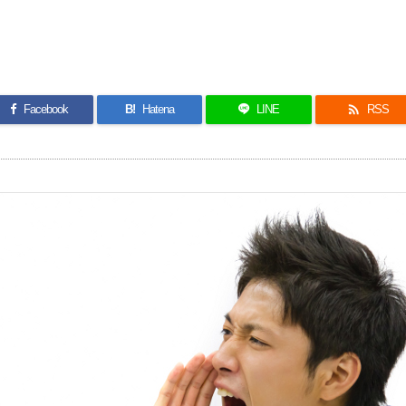

Facebook
B!
Hatena
LINE
RSS