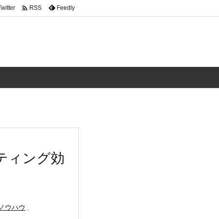

Twitter
Feedly
RSS
ティング効
ノウハウ
,