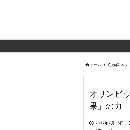

ホーム
>

知識＆ノ
オリンピ
果」の力

2012年7月26日