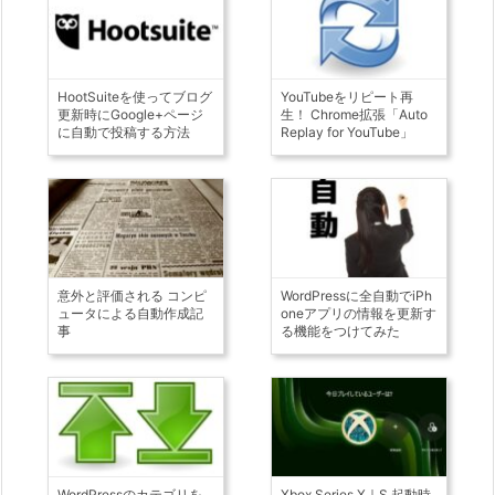
HootSuiteを使ってブログ
YouTubeをリピート再
更新時にGoogle+ページ
生！ Chrome拡張「Auto
に自動で投稿する方法
Replay for YouTube」
意外と評価される コンピ
WordPressに全自動でiPh
ュータによる自動作成記
oneアプリの情報を更新す
事
る機能をつけてみた
WordPressのカテゴリを
Xbox Series X｜S 起動時