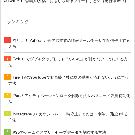
X(Twitter)で話題の投稿・おもしろ画像ツイートまとめ【更新停止中】
ランキング
ウザい！ Yahoo! からのおすすめ情報メールを一括で配信停止する
方法
Twitterでダブルタップしても「いいね」が付かないようにする方
法
Fire TVのYouTubeで動画終了後に次の動画が流れないようにする
方法
iPadのアクティベーションロック解除方法＆パスコード強制初期化
法
Instagramのアカウントを「一時停止」または「削除」(退会)する
方法
PS5でゲームやアプリ、セーブデータを削除する方法