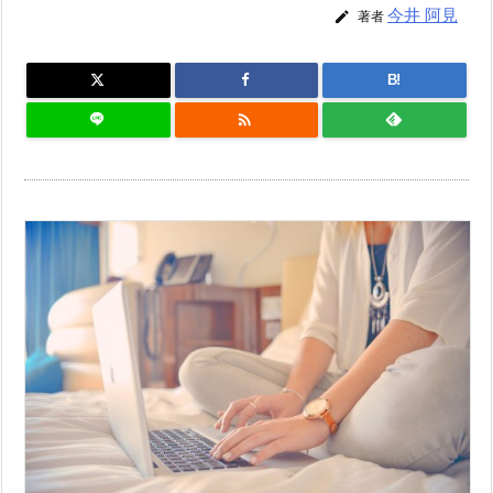
今井 阿見

著者
B!
