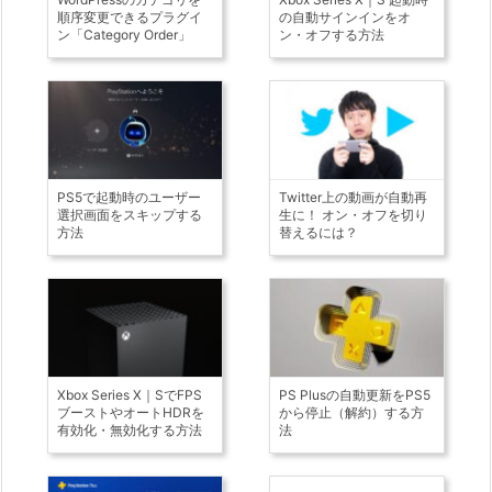
順序変更できるプラグイ
の自動サインインをオ
ン「Category Order」
ン・オフする方法
PS5で起動時のユーザー
Twitter上の動画が自動再
選択画面をスキップする
生に！ オン・オフを切り
方法
替えるには？
Xbox Series X｜SでFPS
PS Plusの自動更新をPS5
ブーストやオートHDRを
から停止（解約）する方
有効化・無効化する方法
法