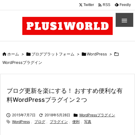

Twitter
Feedly
RSS


ホーム
>

ブログプラットフォーム
>

WordPress
>

WordPressプラグイン
ブログ更新を楽にする！ おすすめ便利な有
料WordPressプラグイン２つ

2015年7月7日

2018年5月28日

WordPressプラグイン

WordPress
,
ブログ
,
プラグイン
,
便利
,
写真