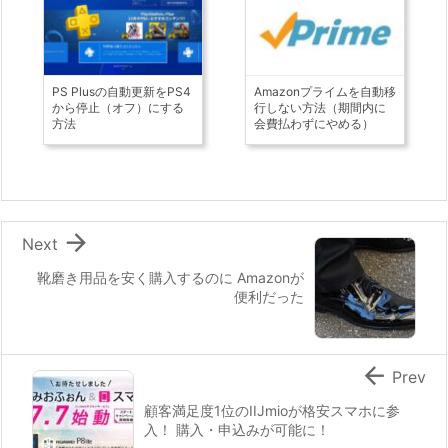
PS Plusの自動更新をPS4
Amazonプライムを自動移
から停止（オフ）にする
行しない方法（期間内に
方法
会費払わずにやめる）

Next
靴磨き用品を安く購入するのに Amazonが
便利だった

Prev
顧客満足度1位のIIJmioが格安スマホに参
入！ 購入・申込みが可能に！