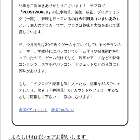
記事をご覧頂きありがとうございます！ 当ブログ
『PLUS1WORLD』
の記事執筆、編集、校正、プログラミン
グ（一部）、管理を行っているのは
今井阿見（いまいあみ）
という個人のブロガーです。ブログは趣味と実益を兼ねて運
営しています。
私、今井阿見は30年近くゲームをプレイしているベテランの
ゲーマー。学生時代にパソコンでゲーム作りや映像制作を行
っていたので、ゲームだけでなく、映画やアニメなどの映像
コンテンツ、スマホやパソコン、ガジェットなどの分野にも
興味があります。
もし、このブログの記事を気に入ったら、記事をSNSでシェ
アしたり、著者（今井阿見）Xアカウントをフォローするな
どして応援して下さい！ 励みになります！
著者Xアカウント
著者YouTube
よろしければシェアお願いします