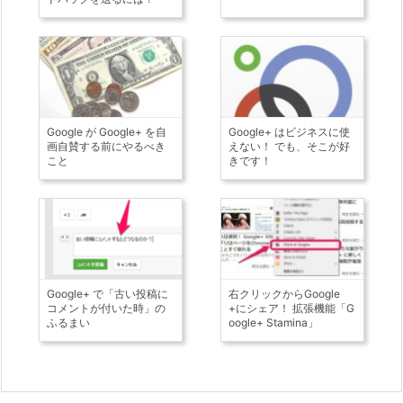
Google が Google+ を自
Google+ はビジネスに使
画自賛する前にやるべき
えない！ でも、そこが好
こと
きです！
Google+ で「古い投稿に
右クリックからGoogle
コメントが付いた時」の
+にシェア！ 拡張機能「G
ふるまい
oogle+ Stamina」