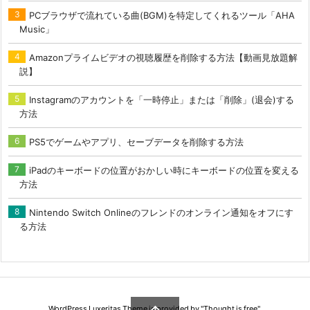
PCブラウザで流れている曲(BGM)を特定してくれるツール「AHA
Music」
Amazonプライムビデオの視聴履歴を削除する方法【動画見放題解
説】
Instagramのアカウントを「一時停止」または「削除」(退会)する
方法
PS5でゲームやアプリ、セーブデータを削除する方法
iPadのキーボードの位置がおかしい時にキーボードの位置を変える
方法
Nintendo Switch Onlineのフレンドのオンライン通知をオフにす
る方法
WordPress Luxeritas Theme is provided by "
Thought is free
".