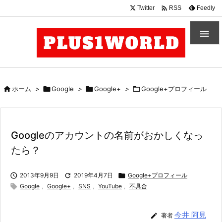

Twitter
Feedly
RSS


ホーム
>

Google
>

Google+
>

Google+プロフィール
Googleのアカウントの名前がおかしくなっ
たら？

2013年9月9日

2019年4月7日

Google+プロフィール

Google
,
Google+
,
SNS
,
YouTube
,
不具合
今井 阿見

著者