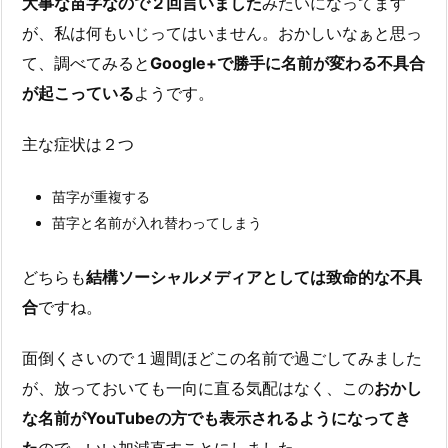
大事な苗字なので２回言いました
みたいになってます
が、私は何もいじってはいません。おかしいなぁと思っ
て、調べてみると
Google+で勝手に名前が変わる不具合
が起こっている
ようです。
主な症状は２つ
苗字が重複する
苗字と名前が入れ替わってしまう
どちらも
結構ソーシャルメディアとしては致命的な不具
合
ですね。
面倒くさいので１週間ほどこの名前で過ごしてみました
が、放っておいても一向に直る気配はなく、この
おかし
な名前がYouTubeの方でも表示されるようになってき
た
ので、いい加減直すことにしました。