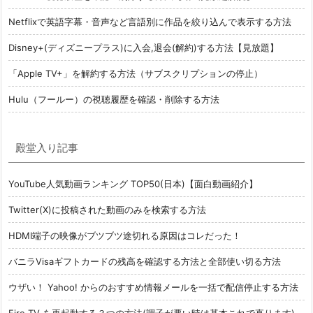
Netflixで英語字幕・音声など言語別に作品を絞り込んで表示する方法
Disney+(ディズニープラス)に入会,退会(解約)する方法【見放題】
「Apple TV+」を解約する方法（サブスクリプションの停止）
Hulu（フールー）の視聴履歴を確認・削除する方法
殿堂入り記事
YouTube人気動画ランキング TOP50(日本)【面白動画紹介】
Twitter(X)に投稿された動画のみを検索する方法
HDMI端子の映像がブツブツ途切れる原因はコレだった！
バニラVisaギフトカードの残高を確認する方法と全部使い切る方法
ウザい！ Yahoo! からのおすすめ情報メールを一括で配信停止する方法
Fire TV を再起動する３つの方法(調子が悪い時は基本これで直ります)