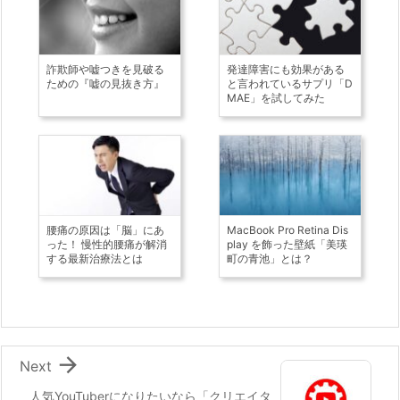
詐欺師や嘘つきを見破る
発達障害にも効果がある
ための『嘘の見抜き方』
と言われているサプリ「D
MAE」を試してみた
腰痛の原因は「脳」にあ
MacBook Pro Retina Dis
った！ 慢性的腰痛が解消
play を飾った壁紙「美瑛
する最新治療法とは
町の青池」とは？

Next
人気YouTuberになりたいなら「クリエイタ