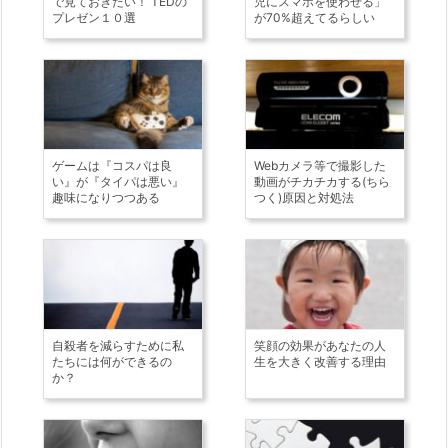
で見ておきたい！ TEDの
児にスマホを使わせる」
プレゼン１０選
が70%超えてるらしい
ゲームは『コスパは良
Webカメラ等で撮影した
い』が『タイパは悪い』
動画がチカチカする(ちら
趣味になりつつある
つく)原因と対処法
自殺者を減らすために私
笑顔の効果があなたの人
たちには何ができるの
生を大きく改善する理由
か？