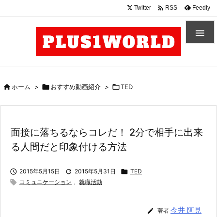

Twitter
Feedly
RSS


ホーム
>

おすすめ動画紹介
>

TED
面接に落ちるならコレだ！ 2分で相手に出来
る人間だと印象付ける方法

2015年5月15日

2015年5月31日

TED

コミュニケーション
,
就職活動
今井 阿見

著者