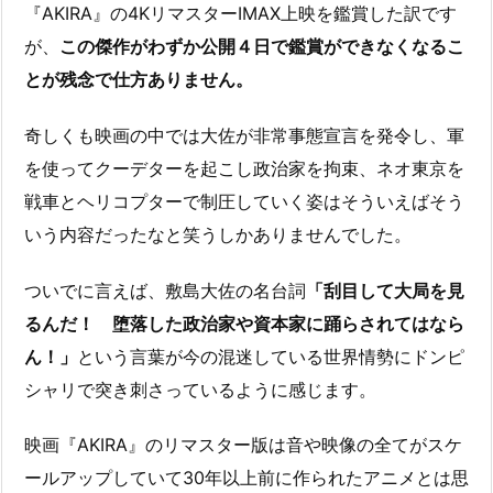
『AKIRA』の4KリマスターIMAX上映を鑑賞した訳です
が、
この傑作がわずか公開４日で鑑賞ができなくなるこ
とが残念で仕方ありません。
奇しくも映画の中では大佐が非常事態宣言を発令し、軍
を使ってクーデターを起こし政治家を拘束、ネオ東京を
戦車とヘリコプターで制圧していく姿はそういえばそう
いう内容だったなと笑うしかありませんでした。
ついでに言えば、敷島大佐の名台詞
「刮目して大局を見
るんだ！ 堕落した政治家や資本家に踊らされてはなら
ん！」
という言葉が今の混迷している世界情勢にドンピ
シャリで突き刺さっているように感じます。
映画『AKIRA』のリマスター版は音や映像の全てがスケ
ールアップしていて30年以上前に作られたアニメとは思