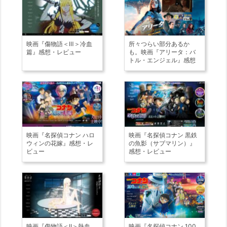
映画『傷物語＜Ⅲ＞冷血
所々つらい部分あるか
篇』感想・レビュー
も。映画『アリータ：バ
トル・エンジェル』感想
映画『名探偵コナン ハロ
映画『名探偵コナン 黒鉄
ウィンの花嫁』感想・レ
の魚影（サブマリン）』
ビュー
感想・レビュー
映画『傷物語＜Ⅱ＞熱血
映画『名探偵コナン 100