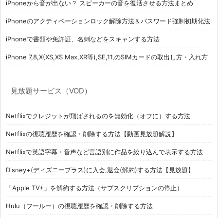
iPhoneから音が出ない？ スピーカーの音を復活させる方法まとめ
iPhoneのアクティベーションロック解除方法＆パスワード強制初期化法
iPhoneで書類や免許証、名刺などをスキャンする方法
iPhone 7,8,X(XS,XS Max,XR等),SE,11,のSIMカードの取出し方・入れ方
見放題サービス（VOD）
Netflixでクレジットが飛ばされるのを無効化（オフに）する方法
Netflixの視聴履歴を確認・削除する方法【動画見放題解説】
Netflixで英語字幕・音声など言語別に作品を絞り込んで表示する方法
Disney+(ディズニープラス)に入会,退会(解約)する方法【見放題】
「Apple TV+」を解約する方法（サブスクリプションの停止）
Hulu（フールー）の視聴履歴を確認・削除する方法