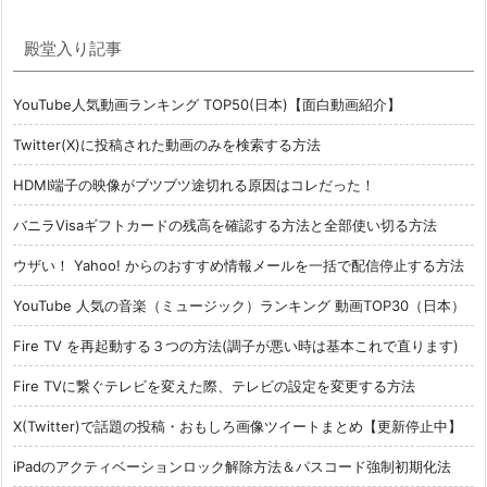
殿堂入り記事
YouTube人気動画ランキング TOP50(日本)【面白動画紹介】
Twitter(X)に投稿された動画のみを検索する方法
HDMI端子の映像がブツブツ途切れる原因はコレだった！
バニラVisaギフトカードの残高を確認する方法と全部使い切る方法
ウザい！ Yahoo! からのおすすめ情報メールを一括で配信停止する方法
YouTube 人気の音楽（ミュージック）ランキング 動画TOP30（日本）
Fire TV を再起動する３つの方法(調子が悪い時は基本これで直ります)
Fire TVに繋ぐテレビを変えた際、テレビの設定を変更する方法
X(Twitter)で話題の投稿・おもしろ画像ツイートまとめ【更新停止中】
iPadのアクティベーションロック解除方法＆パスコード強制初期化法