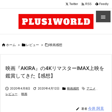

Twitter
Feedly
RSS


ホーム
>

レビュー
>

映画感想
映画『AKIRA』の4KリマスターIMAX上映を
鑑賞してきた【感想】

2020年4月8日

2020年4月12日

映画感想

アニメ
,
レビュー
,
映画
今井 阿見

著者