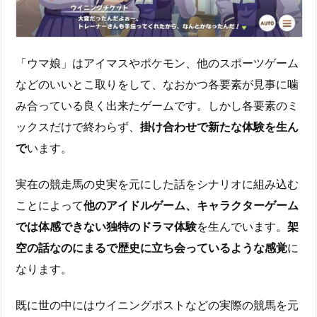
「ウマ娘」はアイマスやポケモン、他のスポーツゲーム
などのいいとこ取りをして、なおかつ各要素が見事に噛
み合っている良く出来たゲームです。しかし各要素のミ
ックスだけで終わらず、
掛け合わせで新たな体験を生ん
で
います。
実在の競走馬の史実を元にした話をシナリオに組み込む
ことによって
他のアイドルゲーム、キャラクターゲーム
では体感できない独特のドラマ体験
を生んでいます。
架
空の話なのにまるで歴史に立ち会っているような感覚
に
なります。
既に世の中にはウイニングポストなどの実際の競馬を元