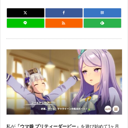
B!

私が
「ウマ娘 プリティーダービー」
を遊び始めて1ヶ月