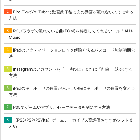
Fire TVのYouTubeで動画終了後に次の動画が流れないようにする
方法
PCブラウザで流れている曲(BGM)を特定してくれるツール「AHA
Music」
iPadのアクティベーションロック解除方法＆パスコード強制初期化
法
Instagramのアカウントを「一時停止」または「削除」(退会)する
方法
iPadのキーボードの位置がおかしい時にキーボードの位置を変える
方法
PS5でゲームやアプリ、セーブデータを削除する方法
【PS3/PSP/PSVita】ゲームアーカイブス高評価おすすめソフトま
とめ