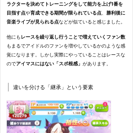
ラクターを決めてトレーニングをして能力を上げ1番を
目指す点
や
育成できる期間が限られている点
、
勝利後に
音楽ライブが見られる点
などが似ていると感じました。
他にも
レースを繰り返し行うことで増えていくファン数
もまるでアイドルのファンを増やしているかのような感
覚になります。しかし実際にやっていることはレースな
ので
アイマスにはない「スポ根感」
があります。
違いを分ける「継承」という要素