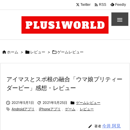

Twitter
Feedly
RSS


ホーム
>

レビュー
>

ゲームレビュー
アイマスとスポ根の融合「ウマ娘プリティー
ダービー」感想・レビュー

2021年5月1日

2021年5月25日

ゲームレビュー

Androidアプリ
,
iPhoneアプリ
,
ゲーム
,
レビュー
今井 阿見

著者