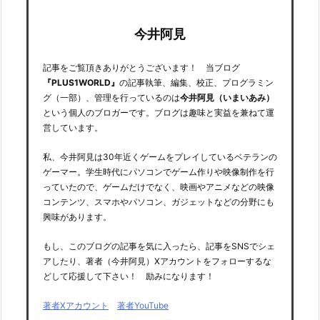
今井阿見
記事をご覧頂きありがとうございます！ 当ブログ
『PLUS1WORLD』
の記事執筆、編集、校正、プログラミン
グ（一部）、管理を行っているのは
今井阿見（いまいあみ）
という個人のブロガーです。ブログは趣味と実益を兼ねて運
営しています。
私、今井阿見は30年近くゲームをプレイしているベテランの
ゲーマー。学生時代にパソコンでゲーム作りや映像制作を行
っていたので、ゲームだけでなく、映画やアニメなどの映像
コンテンツ、スマホやパソコン、ガジェットなどの分野にも
興味があります。
もし、このブログの記事を気に入ったら、記事をSNSでシェ
アしたり、著者（今井阿見）Xアカウントをフォローするな
どして応援して下さい！ 励みになります！
著者Xアカウント
著者YouTube