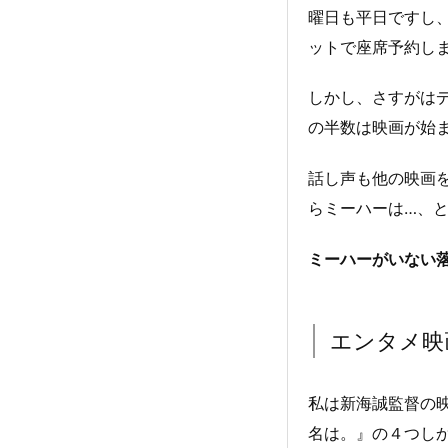
曜日も平日ですし
ットで座席予約し
しかし、さすがは
の半数は映画が始
話し声も他の映画
らミーハーは…、
ミーハーがいない
エンタメ映
私は新海誠監督の
名は。』の４つし