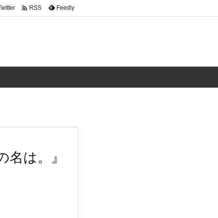

Twitter
Feedly
RSS
の名は。』