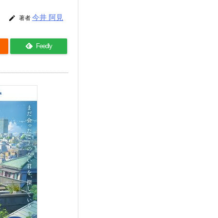
今井 阿見

著者
Feedly