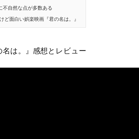
に不自然な点が多数ある
けど面白い娯楽映画『君の名は。』
の名は。』感想とレビュー