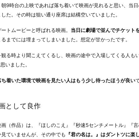
、朝9時台の上映であれば落ち着いて映画が見れると思い、当日
ました。その時は狙い通り座席は結構空いていました。
デートムービーと呼ばれる映画。
当日に劇場で並んでチケット
まるまでには埋まってしまいました。想定が甘かったです。
を観る時より聞こえてくるし、映画の途中で入場してくる人も
と思いました。
落ち着いた環境で映画を見たい人はもう少し待ったほうが良い
画として良作
映画（作品）は、『ほしのこえ』『秒速5センチメートル』『言
か見ていませんが、その中でも
『君の名は。』はダントツに楽