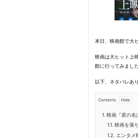
本日、映画館で大
映画は大ヒット上
館に行ってみまし
以下、ネタバレあ
Contents
1.
映画『君の名
1.1.
映画を落
1.2.
エンタメ