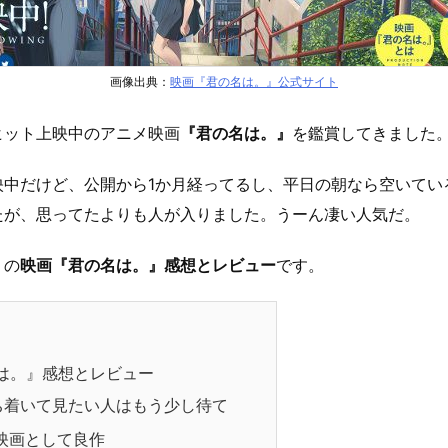
画像出典：
映画『君の名は。』公式サイト
ヒット上映中のアニメ映画
『君の名は。』
を鑑賞してきました
映中だけど、公開から1か月経ってるし、平日の朝なら空いてい
たが、思ってたよりも人が入りました。うーん凄い人気だ。
りの
映画『君の名は。』感想とレビュー
です。
は。』感想とレビュー
ち着いて見たい人はもう少し待て
映画として良作