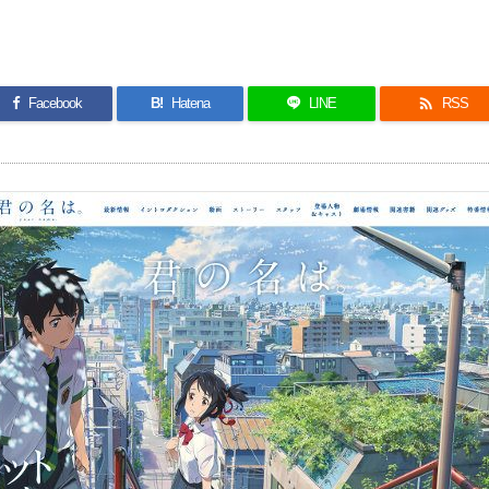

Facebook
B!
Hatena
LINE
RSS