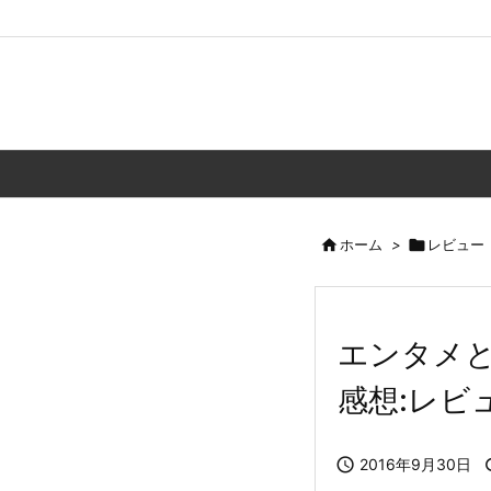

ホーム
>

レビュー
エンタメと
感想:レビ

2016年9月30日