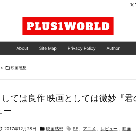
About
Site Map
Privacy Policy
Author
>

映画感想
しては良作 映画としては微妙『君
ュー

2017年12月28日

映画感想

SF
,
アニメ
,
レビュー
,
映画