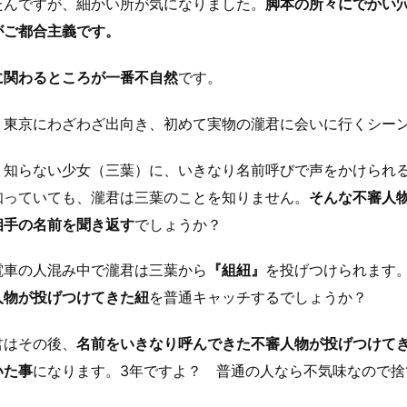
たんですが、細かい所が気になりました。
脚本の所々にでかい
がご都合主義です。
に関わるところが一番不自然
です。
、東京にわざわざ出向き、初めて実物の瀧君に会いに行くシー
く知らない少女（三葉）に、いきなり名前呼びで声をかけられ
知っていても、瀧君は三葉のことを知りません。
そんな不審人
相手の名前を聞き返す
でしょうか？
電車の人混み中で瀧君は三葉から
『組紐』
を投げつけられます
人物が投げつけてきた紐
を普通キャッチするでしょうか？
君はその後、
名前をいきなり呼んできた不審人物が投げつけて
いた事
になります。3年ですよ？ 普通の人なら不気味なので捨