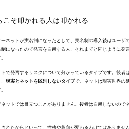
らこそ叩かれる人は叩かれる
ターネットが実名制になったとして、実名制の導入後はユーザの
名制になったので発言を自粛する人、それまでと同じように発
す。
ットで発言するリスクについて分かっているタイプです。後者
く、
現実とネットを区別しないタイプ
で、ネットは現実世界の
す。
でネットでは目立つことがありません。後者は自粛しないので
入されたからといって、性格や趣向が変わるわけではありませ