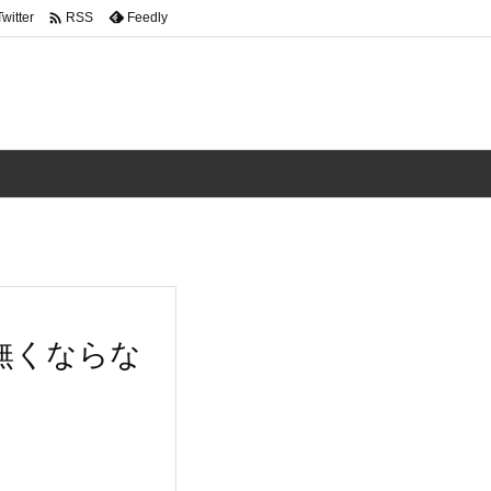

Twitter
Feedly
RSS
無くならな