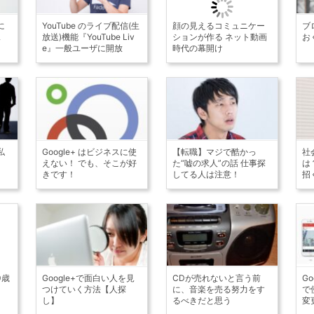
に
YouTube のライブ配信(生
顔の見えるコミュニケー
ブ
ス
放送)機能『YouTube Liv
ションが作る ネット動画
お
e』一般ユーザに開放
時代の幕開け
私
Google+ はビジネスに使
【転職】マジで酷かっ
社
えない！ でも、そこが好
た“嘘の求人”の話 仕事探
は
きです！
してる人は注意！
招
0歳
Google+で面白い人を見
CDが売れないと言う前
G
」
つけていく方法【人探
に、音楽を売る努力をす
で
し】
るべきだと思う
変