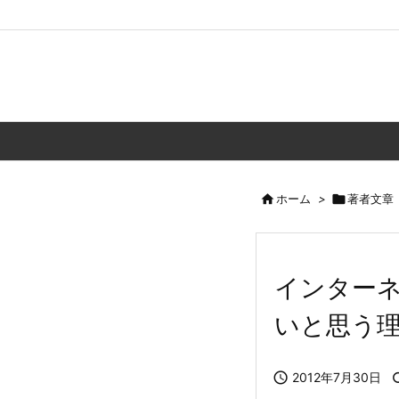

ホーム
>

著者文章
インター
いと思う

2012年7月30日