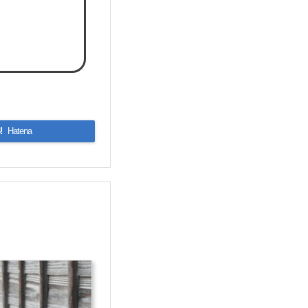
!
Hatena