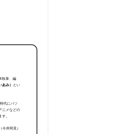
事執筆、編
いあみ）
とい
時代にパソ
アニメなどの
ます。
（今井阿見）