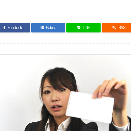

Facebook
B!
Hatena
LINE
RSS