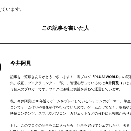
えています。
この記事を書いた人
今井阿見
記事をご覧頂きありがとうございます！ 当ブログ
『PLUS1WORLD』
の記
集、校正、プログラミング（一部）、管理を行っているのは
今井阿見（いま
う個人のブロガーです。ブログは趣味と実益を兼ねて運営しています。
私、今井阿見は30年近くゲームをプレイしているベテランのゲーマー。学生
コンでゲーム作りや映像制作を行っていたので、ゲームだけでなく、映画や
映像コンテンツ、スマホやパソコン、ガジェットなどの分野にも興味があり
もし、このブログの記事を気に入ったら、記事をSNSでシェアしたり、著者