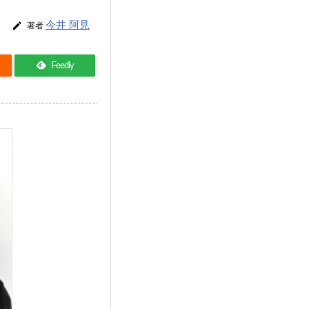
今井 阿見

著者
Feedly