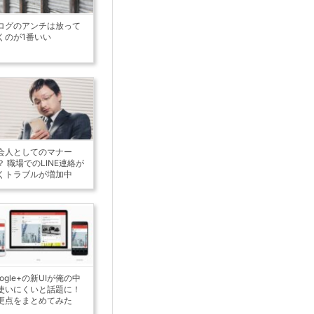
ログのアンチは放って
くのが1番いい
会人としてのマナー
？ 職場でのLINE連絡が
くトラブルが増加中
oogle+の新UIが俺の中
使いにくいと話題に！
更点をまとめてみた