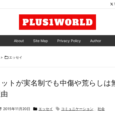
About
Site Map
Privacy Policy
Author
>

エッセイ
ネットが実名制でも中傷や荒らしは
理由

2015年11月20日

エッセイ

コミュニケーション
,
社会