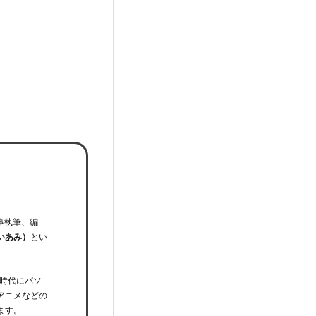
事執筆、編
いあみ）
とい
時代にパソ
アニメなどの
ます。