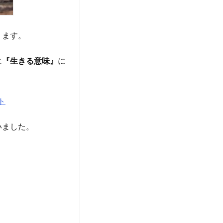
ります。
に
『生きる意味』
に
ト
いました。