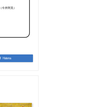
（今井阿見）
!
Hatena