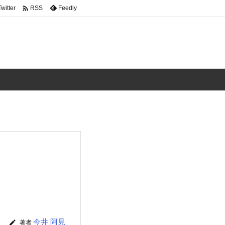

Twitter
Feedly
RSS
今井 阿見

著者