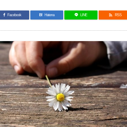

Facebook
B!
Hatena
LINE
RSS