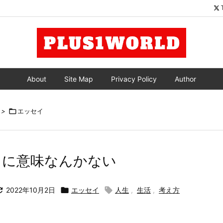
About
Site Map
Privacy Policy
Author
>

エッセイ
とに意味なんかない

2022年10月2日

エッセイ

人生
,
生活
,
考え方