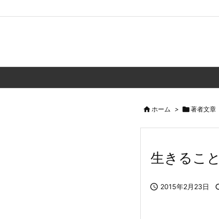

ホーム
>

著者文章
生きるこ

2015年2月23日