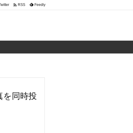

Twitter
Feedly
RSS
写真を同時投