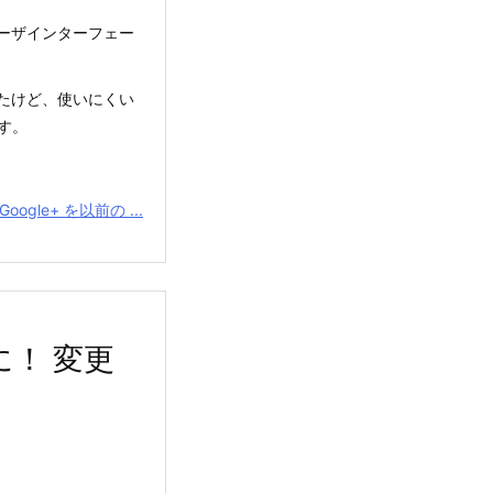
ユーザインターフェー
したけど、使いにくい
す。
oogle+ を以前の ...
に！ 変更