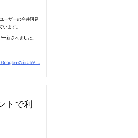
ビーユーザーの今井阿見
っています。
ス)が一新されました。
Google+の新UIが ...
ウントで利