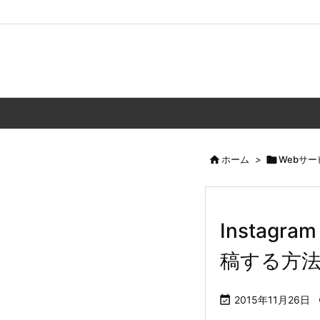

ホーム
>

Webサー
Instag
稿する方

2015年11月26日