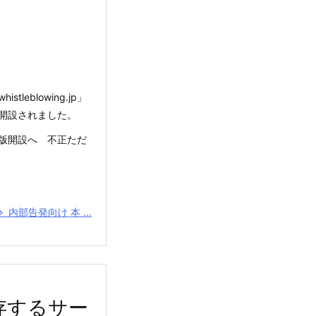
eblowing.jp」
開設されました。
版開設へ 不正ただ
内部告発向け 本 ...
保存するサー