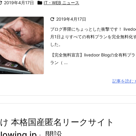

2019年4月17日

IT・WEB ニュース

2019年4月17日
ブログ界隈にちょっとした衝撃です！ livedoor 
月1日よりすべての有料プランを完全無料化
した。
【完全無料宣言】livedoor Blogの全有料
ラン（ ...
記事を読む
け 本格国産匿名リークサイト
blowing.jp」開設