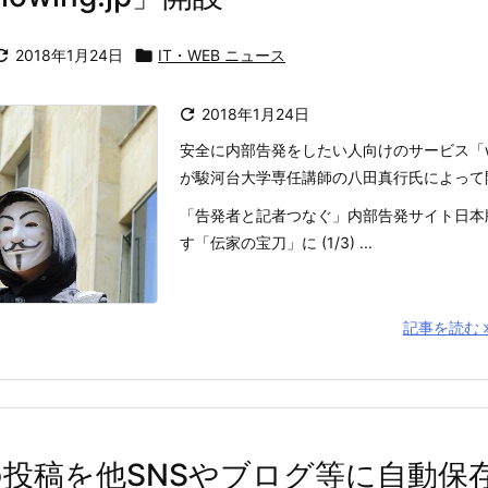

2018年1月24日

IT・WEB ニュース

2018年1月24日
安全に内部告発をしたい人向けのサービス「whistl
が駿河台大学専任講師の八田真行氏によって
「告発者と記者つなぐ」内部告発サイト日本
す「伝家の宝刀」に (1/3) ...
記事を読む
e+の投稿を他SNSやブログ等に自動