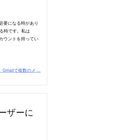
必要になる時があり
する時です。私は
erアカウントを持ってい
Gmailで複数のメ ...
ユーザーに