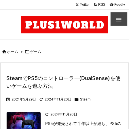

Twitter
Feedly
RSS


ホーム
>

ゲーム
SteamでPS5のコントローラー(DualSense)を使
いゲームを遊ぶ方法

2021年5月29日

2024年11月20日

Steam

2024年11月20日
PS5が発売されて半年以上が経ち、PS5の