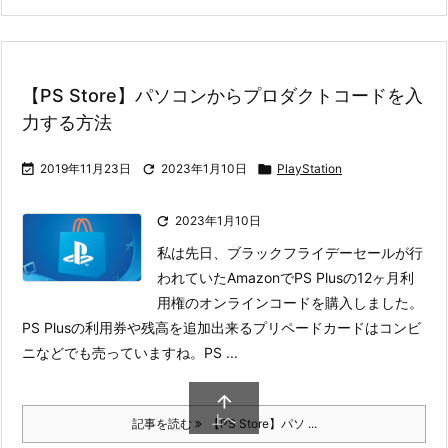
【PS Store】パソコンからプロダクトコードを入
力する方法

2019年11月23日

2023年1月10日

PlayStation

2023年1月10日
私は先日、ブラックフライデーセールが行
われていたAmazonでPS Plusの12ヶ月利
用権のオンラインコードを購入しました。
PS Plusの利用券や残高を追加出来るプリペードカードはコンビ
ニなどでも売っていますね。
PS ...

上へ
記事を読む
【PS Store】パソ ...