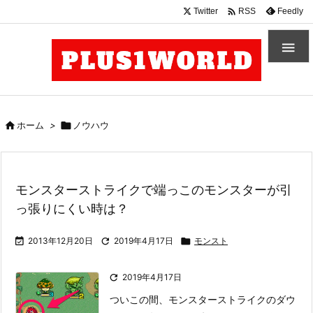

Twitter
Feedly
RSS


ホーム
>

ノウハウ
モンスターストライクで端っこのモンスターが引
っ張りにくい時は？

2013年12月20日

2019年4月17日

モンスト

2019年4月17日
ついこの間、モンスターストライクのダウ