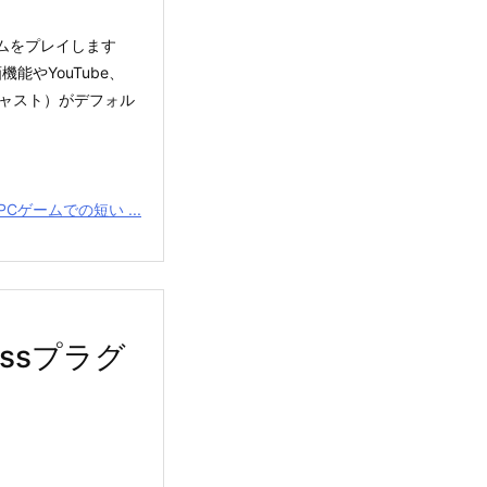
ゲームをプレイします
能やYouTube、
キャスト）がデフォル
Cゲームでの短い ...
essプラグ