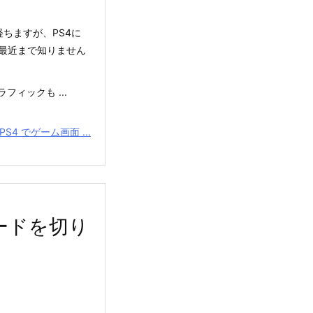
数年経ちますが、PS4に
最近まで知りません
ィックも ...
PS4 でゲーム画面 ...
モードを切り