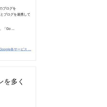
のブログを
ービスとブログを連携して
、「Go ...
oogle各サービス ...
ンを多く