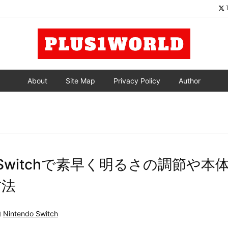
About
Site Map
Privacy Policy
Author
do Switchで素早く明るさの調節や
方法

Nintendo Switch