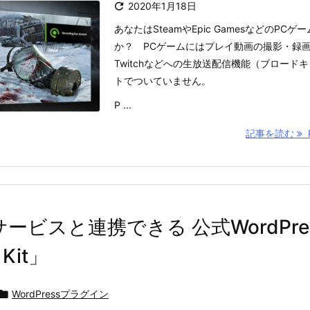

2020年1月18日
あなたはSteamやEpic GamesなどのPC
か？ PCゲームにはプレイ動画の撮影・録画機
Twitchなどへの生放送配信機能（ブロード
トでついていません。
P ...
記事を読む
P
各サービスと連携できる 公式WordPr
Kit」

WordPressプラグイン