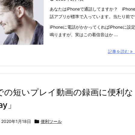
あなたはiPhoneで通話してますか？ iPho
話アプリが標準で入っています。当たり前で
iPhoneに電話がかかってくればiPhoneに
鳴りますが、実はこの着信音はか ...
記事を読む
での短いプレイ動画の録画に便利な「N
lay」

2020年1月18日

便利ツール