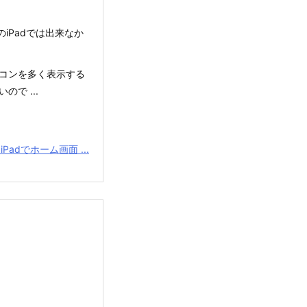
でのiPadでは出来なか
イコンを多く表示する
で ...
iPadでホーム画面 ...