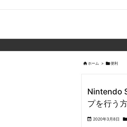

ホーム
>

便利
Ninten
プを行う

2020年3月8日