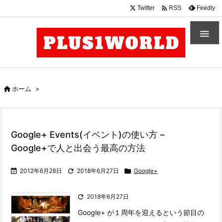

Twitter
Feedly
RSS


ホーム
>
Google+ Events(イベント)の使い方 –
Google+で人と出会う最高の方法

2012年6月28日

2018年6月27日

Google+

2018年6月27日
Google+ が１周年を迎えるという節目の